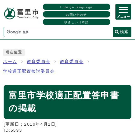
Foreign language
お問い合わせ
メニュー
やさしい日本語
検索
現在位置
ホーム
教育委員会
教育委員会
学校適正配置検討委員会
富里市学校適正配置答申書
の掲載
[更新日：
2019年4月1日
]
ID:5593