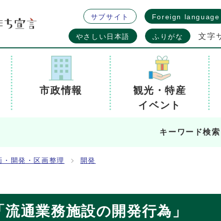
サブサイト
Foreign language
文字
やさしい日本語
ふりがな
市政情報
観光・特産
イベント
キーワード検索
画・開発・区画整理
開発
「流通業務施設の開発行為」