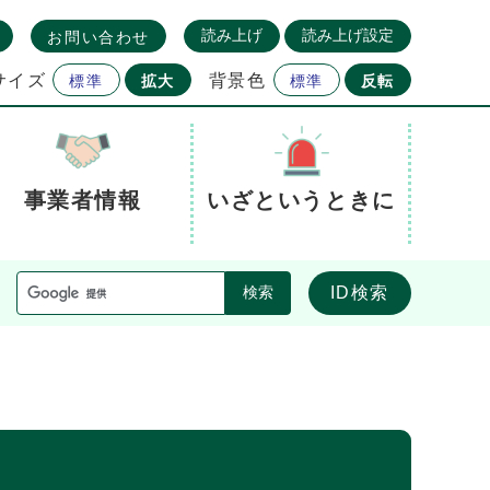
読み上げ
読み上げ設定
お問い合わせ
サイズ
背景色
標準
拡大
標準
反転
事業者情報
いざというときに
ID検索
検索