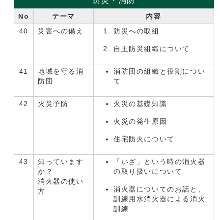
防災・消防
No
テーマ
内容
40
災害への備え
防災への取組
自主防災組織について
41
地域を守る消
消防団の組織と役割につい
防団
て
42
火災予防
火災の基礎知識
火災の発生原因
住宅防火について
43
知っています
「いざ」という時の消火器
か？
の取り扱いについて
消火器の使い
消火器についてのお話と、
方
訓練用水消火器による消火
訓練