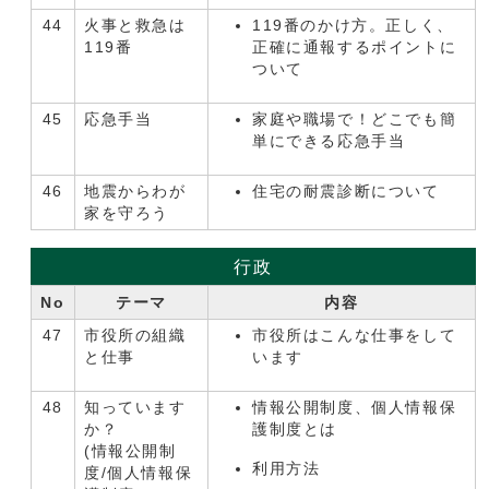
44
火事と救急は
119番のかけ方。正しく、
119番
正確に通報するポイントに
ついて
45
応急手当
家庭や職場で！どこでも簡
単にできる応急手当
46
地震からわが
住宅の耐震診断について
家を守ろう
行政
No
テーマ
内容
47
市役所の組織
市役所はこんな仕事をして
と仕事
います
48
知っています
情報公開制度、個人情報保
か？
護制度とは
(情報公開制
利用方法
度/個人情報保