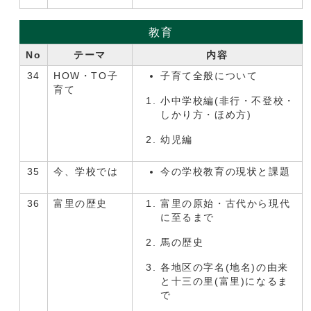
教育
No
テーマ
内容
34
HOW・TO子
子育て全般について
育て
小中学校編(非行・不登校・
しかり方・ほめ方)
幼児編
35
今、学校では
今の学校教育の現状と課題
36
富里の歴史
富里の原始・古代から現代
に至るまで
馬の歴史
各地区の字名(地名)の由来
と十三の里(富里)になるま
で