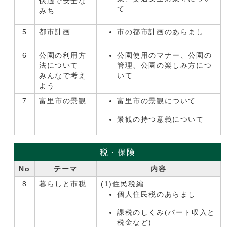
快適で安全な
て
みち
5
都市計画
市の都市計画のあらまし
6
公園の利用方
公園使用のマナー、公園の
法について
管理、公園の楽しみ方につ
みんなで考え
いて
よう
7
富里市の景観
富里市の景観について
景観の持つ意義について
税・保険
No
テーマ
内容
8
暮らしと市税
(1)住民税編
個人住民税のあらまし
課税のしくみ(パート収入と
税金など)