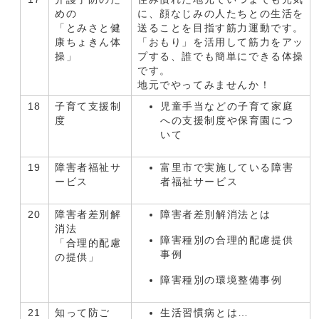
めの
に、顔なじみの人たちとの生活を
「とみさと健
送ることを目指す筋力運動です。
康ちょきん体
「おもり」を活用して筋力をアッ
操」
プする、誰でも簡単にできる体操
です。
地元でやってみませんか！
18
子育て支援制
児童手当などの子育て家庭
度
への支援制度や保育園につ
いて
19
障害者福祉サ
富里市で実施している障害
ービス
者福祉サービス
20
障害者差別解
障害者差別解消法とは
消法
障害種別の合理的配慮提供
「合理的配慮
事例
の提供」
障害種別の環境整備事例
21
知って防ご
生活習慣病とは…