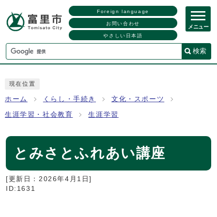
Foreign language
お問い合わせ
メニュー
やさしい日本語
検索
現在位置
ホーム
くらし・手続き
文化・スポーツ
生涯学習・社会教育
生涯学習
とみさとふれあい講座
[更新日：
2026年4月1日
]
ID:1631