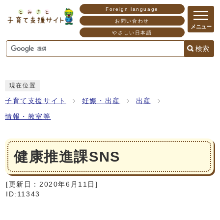
Foreign language
お問い合わせ
メニュー
やさしい日本語
検索
現在位置
子育て支援サイト
妊娠・出産
出産
情報・教室等
健康推進課SNS
[更新日：
2020年6月11日
]
ID:11343