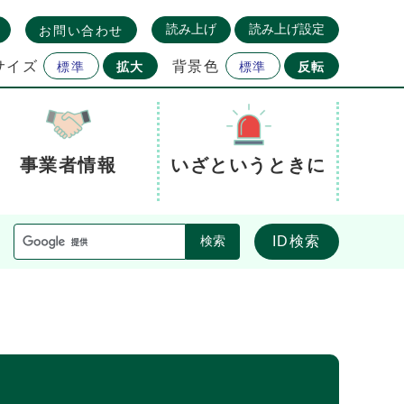
読み上げ
読み上げ設定
お問い合わせ
サイズ
背景色
標準
拡大
標準
反転
事業者情報
いざというときに
ID検索
検索