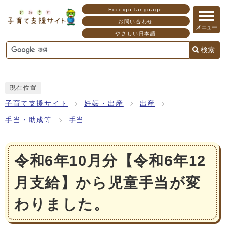
Foreign language
お問い合わせ
メニュー
やさしい日本語
検索
現在位置
子育て支援サイト
妊娠・出産
出産
手当・助成等
手当
令和6年10月分【令和6年12
月支給】から児童手当が変
わりました。