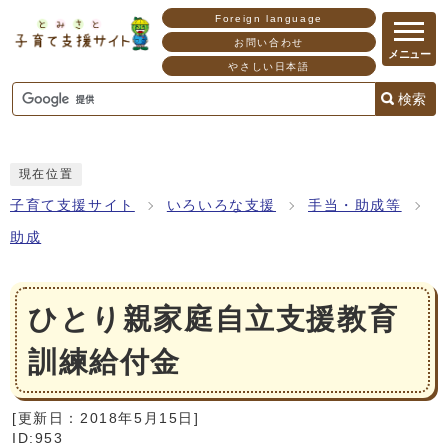
Foreign language
お問い合わせ
メニュー
やさしい日本語
検索
現在位置
子育て支援サイト
いろいろな支援
手当・助成等
助成
ひとり親家庭自立支援教育
訓練給付金
[更新日：
2018年5月15日
]
ID:953